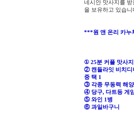
네시안 맛사지를 받
을 보유하고 있습니
***원 앤 온리 카누후라
① 25분 커플 맛사
② 캔들라잇 비치디너 1회 
중 택 1
③ 각종 무동력 해양
④ 당구, 다트등 게
⑤ 와인 1병
⑥ 과일바구니