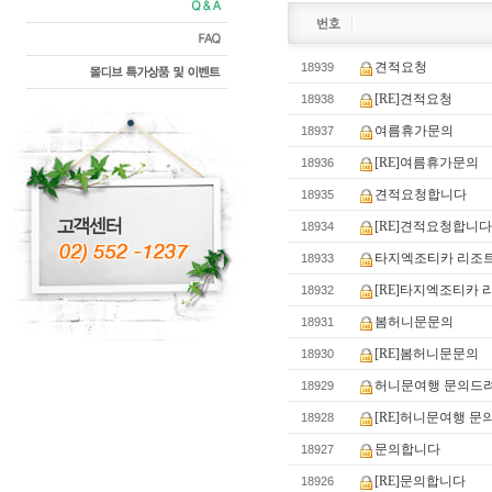
견적요청
18939
[RE]견적요청
18938
여름휴가문의
18937
[RE]여름휴가문의
18936
견적요청합니다
18935
[RE]견적요청합니
18934
타지엑조티카 리조
18933
[RE]타지엑조티카
18932
봄허니문문의
18931
[RE]봄허니문문의
18930
허니문여행 문의드
18929
[RE]허니문여행 문
18928
문의합니다
18927
[RE]문의합니다
18926